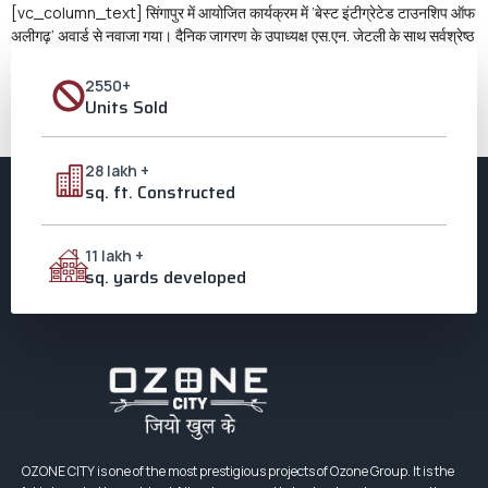
[vc_column_text] सिंगापुर में आयोजित कार्यक्रम में ‘बेस्ट इंटीग्रेटेड टाउनशिप ऑफ
अलीगढ़’ अवार्ड से नवाजा गया। दैनिक जागरण के उपाध्यक्ष एस.एन. जेटली के साथ सर्वश्रेष्ठ
टाउनशिप अवार्ड लिये ओजोन ग्रुप के सीएमडी प्रवीण मंगला, उनकी धर्मपत्नी प्रीति मंगला व
पुत्र नमन मंगला एचीवर्स अवार्ड कार्यक्रम में अपने अनुभवों को साझा करते ओजोन ग्रुप के
2550+
सीएमडी […]
Units Sold
Next
→
28 lakh +
sq. ft. Constructed
11 lakh +
sq. yards developed
OZONE CITY is one of the most prestigious projects of Ozone Group. It is the