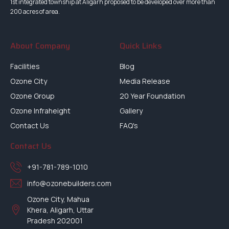
1st integrated township at Aligarh proposed to be developed over more than
200 acres of area.
About Company
Quick Links
Facilities
Blog
Ozone City
Media Release
Ozone Group
20 Year Foundation
Ozone Infraheight
Gallery
Contact Us
FAQ's
Contact Us
+91-781-789-1010
info@ozonebuilders.com
Ozone City, Mahua
Khera, Aligarh, Uttar
Pradesh 202001