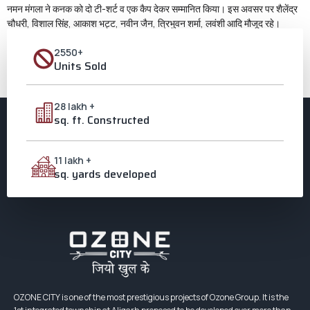
नमन मंगला ने कनक को दो टी-शर्ट व एक कैप देकर सम्मानित किया। इस अवसर पर शैलेंद्र
चौधरी, विशाल सिंह, आकाश भट्ट, नवीन जैन, त्रिभुवन शर्मा, लवंशी आदि मौजूद रहे।
[/vc_column_text][vc_column_text css=””][/vc_column_text]
2550+
[/vc_column][/vc_row]
Units Sold
Tagged
ozone aligarh
,
ozone city
,
ozone city aligarh
,
Ozone
Foundation
,
ozone group
,
Ozonecity
,
ओजोन समूह
,
ओजोन सिटी
,
प्रवीण
मंगला
28 lakh +
sq. ft. Constructed
11 lakh +
sq. yards developed
OZONE CITY is one of the most prestigious projects of Ozone Group. It is the