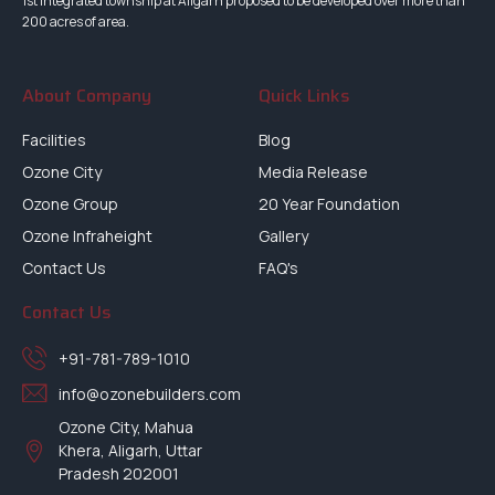
1st integrated township at Aligarh proposed to be developed over more than
200 acres of area.
About Company
Quick Links
Facilities
Blog
Ozone City
Media Release
Ozone Group
20 Year Foundation
Ozone Infraheight
Gallery
Contact Us
FAQ's
Contact Us
+91-781-789-1010
info@ozonebuilders.com
Ozone City, Mahua
Khera, Aligarh, Uttar
Pradesh 202001