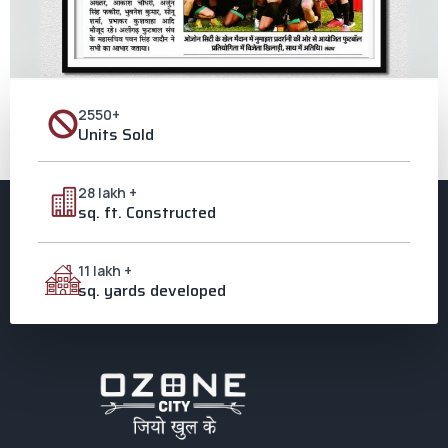
[vc_row motts_theme_padding=”no”][vc_column]
2550+
[vc_column_text css=””]ओजोन सिटी की टीम बनी विजेता अलीगढ़ महोत्सव के
Units Sold
तहत ओजोन सिटी के मैदान पर खेले गए फुटबॉल के फाइनल मुकाबले के महिला व पुरुष वर्ग में
ओजोन सिटी की टीम विजेता बनी। ओजोन सिटी ने यंगस्टर्स एफसी को 3-0 से हरा दिया।
ओजोन ने यश ग्लोबल स्कूल को 4-0 गोल से मात […]
28 lakh +
sq. ft. Constructed
11 lakh +
sq. yards developed