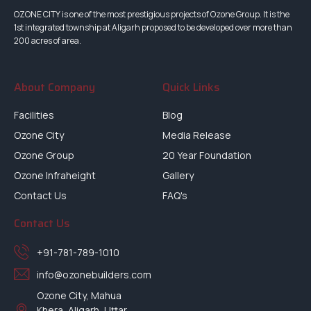
OZONE CITY is one of the most prestigious projects of Ozone Group. It is the
1st integrated township at Aligarh proposed to be developed over more than
200 acres of area.
About Company
Quick Links
Facilities
Blog
Ozone City
Media Release
Ozone Group
20 Year Foundation
Ozone Infraheight
Gallery
Contact Us
FAQ's
Contact Us
+91-781-789-1010
info@ozonebuilders.com
Ozone City, Mahua
Khera, Aligarh, Uttar